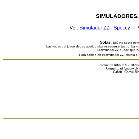
SIMULADORES.
Ver:
Simulador ZZ
-
Speccy
- V
Notas:
Sitúate sobre el 
Las teclas del juego debes averiguarlas tú según el juego. La ma
El simulador ZZ puede que n
Para sonido en el simulador ZZ, instala e
Resolución 800x600 - 1024
Comunidad Astalaweb 
Gabriel Chova Bla