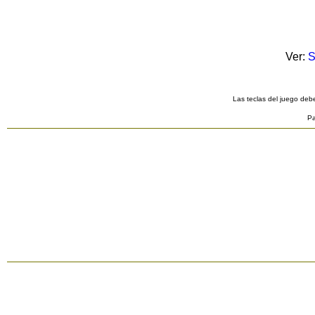
Ver:
S
Las teclas del juego debe
Pa