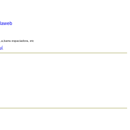
alaweb
q,a,barra espaciadora, etc
uí
.