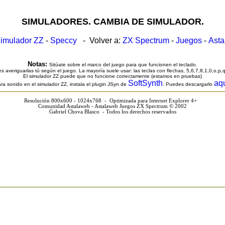
SIMULADORES. CAMBIA DE SIMULADOR.
imulador ZZ
-
Speccy
- Volver a:
ZX Spectrum
-
Juegos
-
Ast
Notas:
Sitúate sobre el marco del juego para que funcionen el teclado.
s averiguarlas tú según el juego. La mayoría suele usar: las teclas con flechas, 5,6,7,8,1,0,o,p,
El simulador ZZ puede que no funcione correctamente (estamos en pruebas)
SoftSynth
aq
ra sonido en el simulador ZZ, instala el plugin JSyn de
. Puedes descargarlo
Resolución 800x600 - 1024x768 - Optimizada para Internet Explorer 4+
Comunidad Astalaweb - Astalaweb Juegos ZX Spectrum © 2002
Gabriel Chova Blasco - Todos los derechos reservados