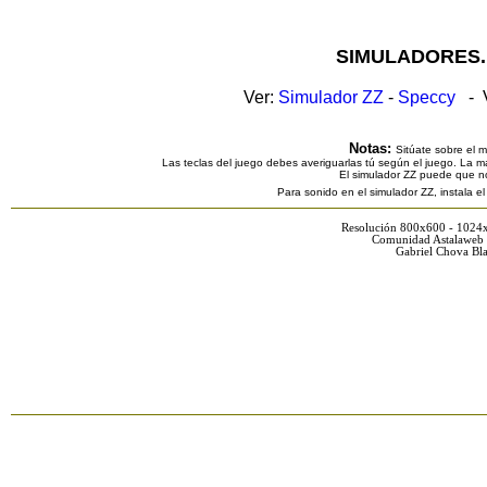
SIMULADORES.
Ver:
Simulador ZZ
-
Speccy
- V
Notas:
Sitúate sobre el 
Las teclas del juego debes averiguarlas tú según el juego. La ma
El simulador ZZ puede que n
Para sonido en el simulador ZZ, instala e
Resolución 800x600 - 1024
Comunidad Astalaweb 
Gabriel Chova Bla