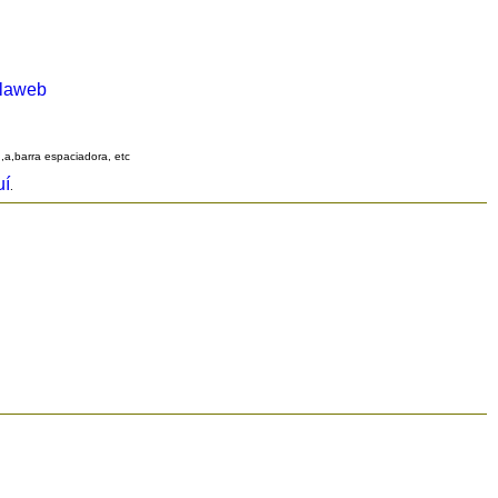
alaweb
q,a,barra espaciadora, etc
uí
.