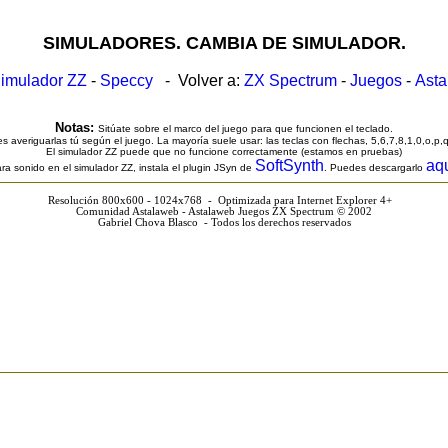
SIMULADORES. CAMBIA DE SIMULADOR.
imulador ZZ
-
Speccy
- Volver a:
ZX Spectrum
-
Juegos
-
Ast
Notas:
Sitúate sobre el marco del juego para que funcionen el teclado.
s averiguarlas tú según el juego. La mayoría suele usar: las teclas con flechas, 5,6,7,8,1,0,o,p,
El simulador ZZ puede que no funcione correctamente (estamos en pruebas)
SoftSynth
aq
ra sonido en el simulador ZZ, instala el plugin JSyn de
. Puedes descargarlo
Resolución 800x600 - 1024x768 - Optimizada para Internet Explorer 4+
Comunidad Astalaweb - Astalaweb Juegos ZX Spectrum © 2002
Gabriel Chova Blasco - Todos los derechos reservados