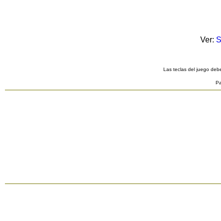
Ver:
S
Las teclas del juego debe
Pa