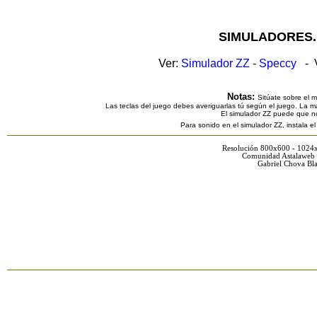
SIMULADORES.
Ver:
Simulador ZZ
-
Speccy
- V
Notas:
Sitúate sobre el 
Las teclas del juego debes averiguarlas tú según el juego. La ma
El simulador ZZ puede que n
Para sonido en el simulador ZZ, instala e
Resolución 800x600 - 1024
Comunidad Astalaweb 
Gabriel Chova Bla