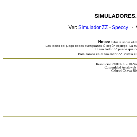
SIMULADORES.
Ver:
Simulador ZZ
-
Speccy
- V
Notas:
Sitúate sobre el 
Las teclas del juego debes averiguarlas tú según el juego. La ma
El simulador ZZ puede que n
Para sonido en el simulador ZZ, instala e
Resolución 800x600 - 1024
Comunidad Astalaweb 
Gabriel Chova Bla