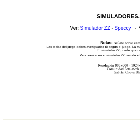
SIMULADORES.
Ver:
Simulador ZZ
-
Speccy
- V
Notas:
Sitúate sobre el 
Las teclas del juego debes averiguarlas tú según el juego. La ma
El simulador ZZ puede que n
Para sonido en el simulador ZZ, instala e
Resolución 800x600 - 1024
Comunidad Astalaweb 
Gabriel Chova Bla