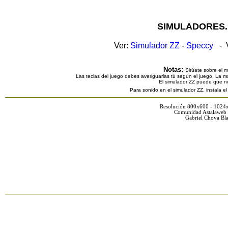
SIMULADORES.
Ver:
Simulador ZZ
-
Speccy
- V
Notas:
Sitúate sobre el 
Las teclas del juego debes averiguarlas tú según el juego. La ma
El simulador ZZ puede que n
Para sonido en el simulador ZZ, instala e
Resolución 800x600 - 1024
Comunidad Astalaweb 
Gabriel Chova Bla