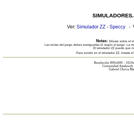
SIMULADORES.
Ver:
Simulador ZZ
-
Speccy
- V
Notas:
Sitúate sobre el 
Las teclas del juego debes averiguarlas tú según el juego. La ma
El simulador ZZ puede que n
Para sonido en el simulador ZZ, instala e
Resolución 800x600 - 1024
Comunidad Astalaweb 
Gabriel Chova Bla