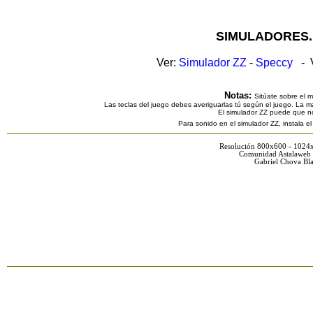
SIMULADORES.
Ver:
Simulador ZZ
-
Speccy
- V
Notas:
Sitúate sobre el 
Las teclas del juego debes averiguarlas tú según el juego. La ma
El simulador ZZ puede que n
Para sonido en el simulador ZZ, instala e
Resolución 800x600 - 1024
Comunidad Astalaweb 
Gabriel Chova Bla