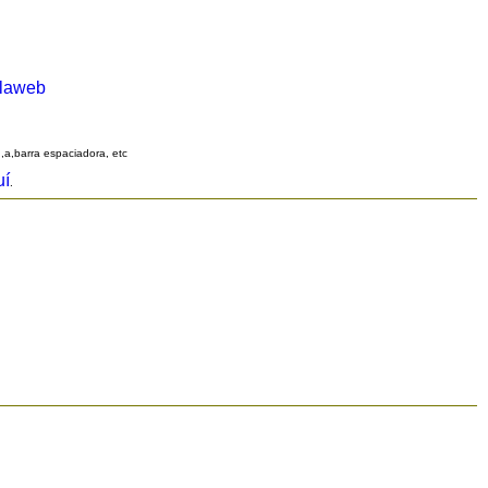
alaweb
q,a,barra espaciadora, etc
uí
.