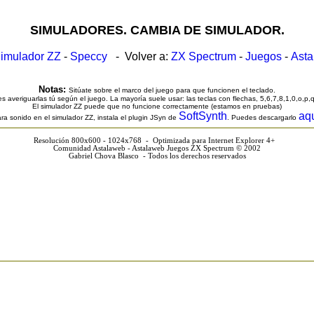
SIMULADORES. CAMBIA DE SIMULADOR.
imulador ZZ
-
Speccy
- Volver a:
ZX Spectrum
-
Juegos
-
Ast
Notas:
Sitúate sobre el marco del juego para que funcionen el teclado.
s averiguarlas tú según el juego. La mayoría suele usar: las teclas con flechas, 5,6,7,8,1,0,o,p,
El simulador ZZ puede que no funcione correctamente (estamos en pruebas)
SoftSynth
aq
ra sonido en el simulador ZZ, instala el plugin JSyn de
. Puedes descargarlo
Resolución 800x600 - 1024x768 - Optimizada para Internet Explorer 4+
Comunidad Astalaweb - Astalaweb Juegos ZX Spectrum © 2002
Gabriel Chova Blasco - Todos los derechos reservados