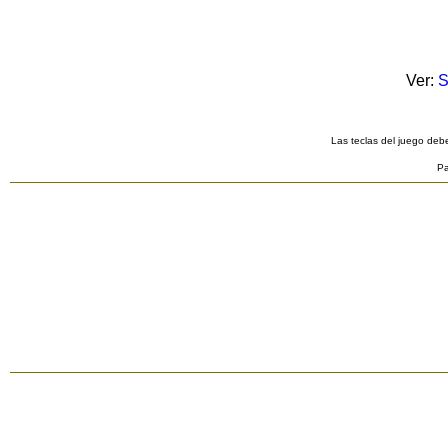
Ver:
S
Las teclas del juego debe
Pa