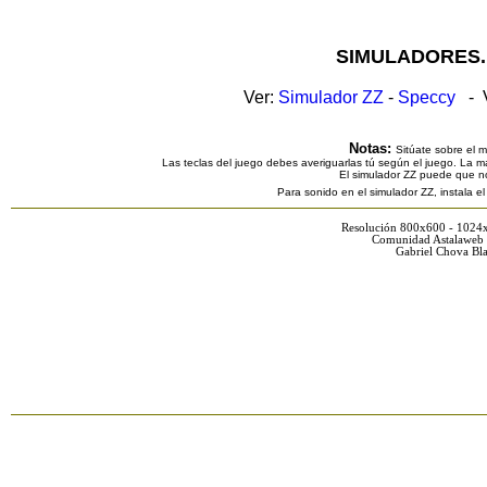
SIMULADORES.
Ver:
Simulador ZZ
-
Speccy
- V
Notas:
Sitúate sobre el 
Las teclas del juego debes averiguarlas tú según el juego. La ma
El simulador ZZ puede que n
Para sonido en el simulador ZZ, instala e
Resolución 800x600 - 1024
Comunidad Astalaweb 
Gabriel Chova Bla