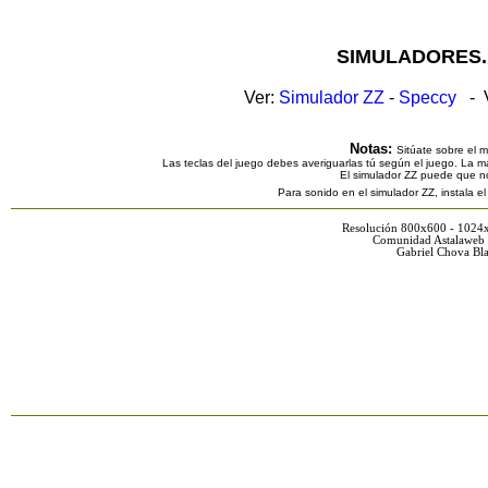
SIMULADORES.
Ver:
Simulador ZZ
-
Speccy
- V
Notas:
Sitúate sobre el 
Las teclas del juego debes averiguarlas tú según el juego. La ma
El simulador ZZ puede que n
Para sonido en el simulador ZZ, instala e
Resolución 800x600 - 1024
Comunidad Astalaweb 
Gabriel Chova Bla