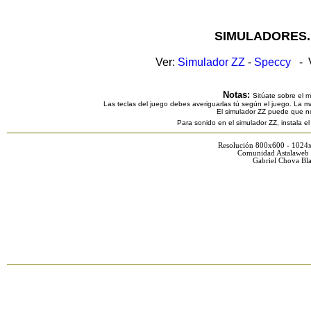
SIMULADORES.
Ver:
Simulador ZZ
-
Speccy
- V
Notas:
Sitúate sobre el 
Las teclas del juego debes averiguarlas tú según el juego. La ma
El simulador ZZ puede que n
Para sonido en el simulador ZZ, instala e
Resolución 800x600 - 1024
Comunidad Astalaweb 
Gabriel Chova Bla