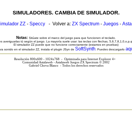
SIMULADORES. CAMBIA DE SIMULADOR.
imulador ZZ
-
Speccy
- Volver a:
ZX Spectrum
-
Juegos
-
Ast
Notas:
Sitúate sobre el marco del juego para que funcionen el teclado.
s averiguarlas tú según el juego. La mayoría suele usar: las teclas con flechas, 5,6,7,8,1,0,o,p,
El simulador ZZ puede que no funcione correctamente (estamos en pruebas)
SoftSynth
aq
ra sonido en el simulador ZZ, instala el plugin JSyn de
. Puedes descargarlo
Resolución 800x600 - 1024x768 - Optimizada para Internet Explorer 4+
Comunidad Astalaweb - Astalaweb Juegos ZX Spectrum © 2002
Gabriel Chova Blasco - Todos los derechos reservados