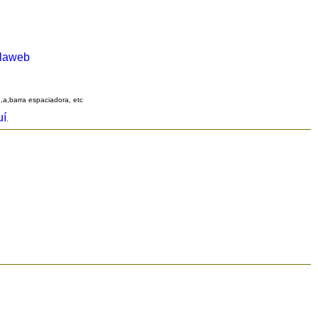
alaweb
q,a,barra espaciadora, etc
uí
.