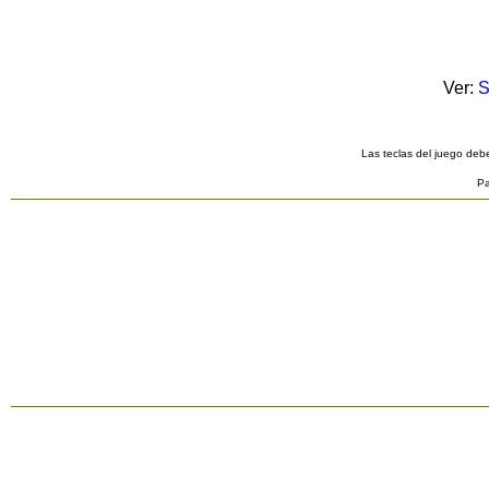
Ver:
S
Las teclas del juego debe
Pa