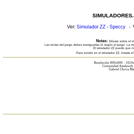
SIMULADORES.
Ver:
Simulador ZZ
-
Speccy
- V
Notas:
Sitúate sobre el 
Las teclas del juego debes averiguarlas tú según el juego. La ma
El simulador ZZ puede que n
Para sonido en el simulador ZZ, instala e
Resolución 800x600 - 1024
Comunidad Astalaweb 
Gabriel Chova Bla