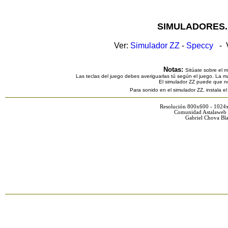
SIMULADORES.
Ver:
Simulador ZZ
-
Speccy
- V
Notas:
Sitúate sobre el 
Las teclas del juego debes averiguarlas tú según el juego. La ma
El simulador ZZ puede que n
Para sonido en el simulador ZZ, instala e
Resolución 800x600 - 1024
Comunidad Astalaweb 
Gabriel Chova Bla