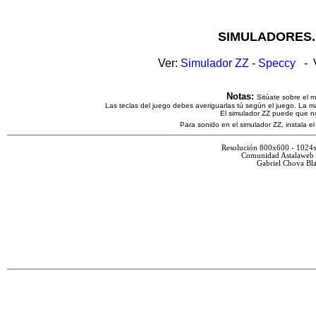
SIMULADORES.
Ver:
Simulador ZZ
-
Speccy
- V
Notas:
Sitúate sobre el 
Las teclas del juego debes averiguarlas tú según el juego. La ma
El simulador ZZ puede que n
Para sonido en el simulador ZZ, instala e
Resolución 800x600 - 1024
Comunidad Astalaweb 
Gabriel Chova Bla