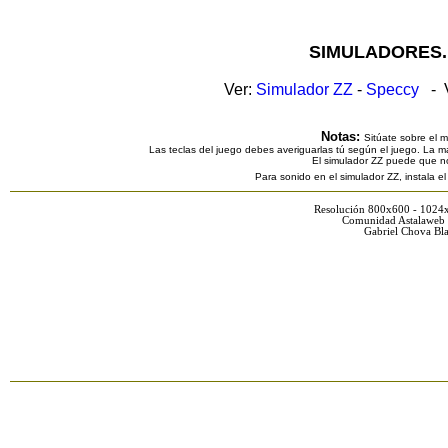
SIMULADORES.
Ver:
Simulador ZZ
-
Speccy
- V
Notas:
Sitúate sobre el 
Las teclas del juego debes averiguarlas tú según el juego. La ma
El simulador ZZ puede que n
Para sonido en el simulador ZZ, instala e
Resolución 800x600 - 1024
Comunidad Astalaweb 
Gabriel Chova Bla