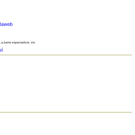
alaweb
q,a,barra espaciadora, etc
uí
.