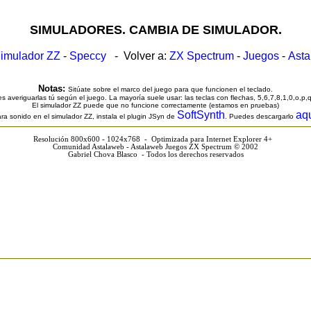
SIMULADORES. CAMBIA DE SIMULADOR.
imulador ZZ
-
Speccy
- Volver a:
ZX Spectrum
-
Juegos
-
Ast
Notas:
Sitúate sobre el marco del juego para que funcionen el teclado.
s averiguarlas tú según el juego. La mayoría suele usar: las teclas con flechas, 5,6,7,8,1,0,o,p,
El simulador ZZ puede que no funcione correctamente (estamos en pruebas)
SoftSynth
aq
ra sonido en el simulador ZZ, instala el plugin JSyn de
. Puedes descargarlo
Resolución 800x600 - 1024x768 - Optimizada para Internet Explorer 4+
Comunidad Astalaweb - Astalaweb Juegos ZX Spectrum © 2002
Gabriel Chova Blasco - Todos los derechos reservados