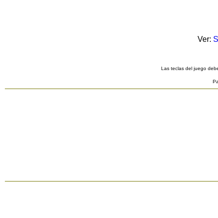
Ver:
S
Las teclas del juego debe
Pa