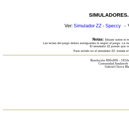
SIMULADORES.
Ver:
Simulador ZZ
-
Speccy
- V
Notas:
Sitúate sobre el 
Las teclas del juego debes averiguarlas tú según el juego. La ma
El simulador ZZ puede que n
Para sonido en el simulador ZZ, instala e
Resolución 800x600 - 1024
Comunidad Astalaweb 
Gabriel Chova Bla