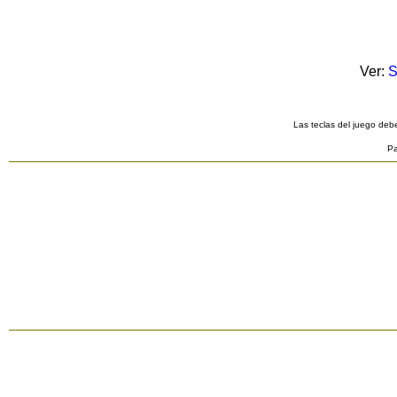
Ver:
S
Las teclas del juego debe
Pa