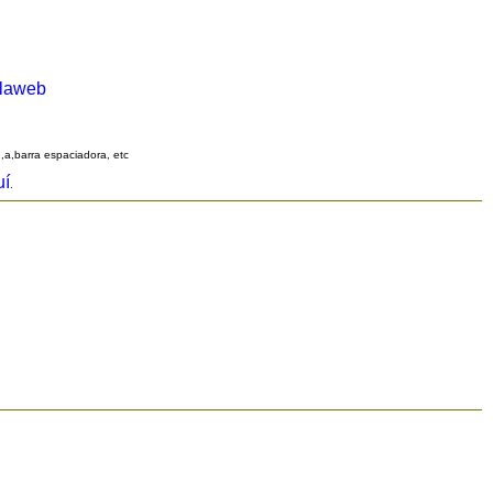
alaweb
q,a,barra espaciadora, etc
uí
.