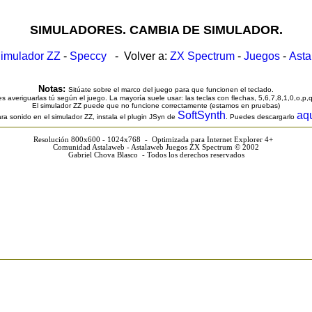
SIMULADORES. CAMBIA DE SIMULADOR.
imulador ZZ
-
Speccy
- Volver a:
ZX Spectrum
-
Juegos
-
Ast
Notas:
Sitúate sobre el marco del juego para que funcionen el teclado.
s averiguarlas tú según el juego. La mayoría suele usar: las teclas con flechas, 5,6,7,8,1,0,o,p,
El simulador ZZ puede que no funcione correctamente (estamos en pruebas)
SoftSynth
aq
ra sonido en el simulador ZZ, instala el plugin JSyn de
. Puedes descargarlo
Resolución 800x600 - 1024x768 - Optimizada para Internet Explorer 4+
Comunidad Astalaweb - Astalaweb Juegos ZX Spectrum © 2002
Gabriel Chova Blasco - Todos los derechos reservados