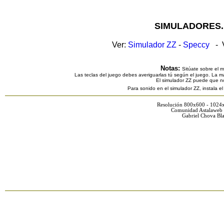
SIMULADORES.
Ver:
Simulador ZZ
-
Speccy
- V
Notas:
Sitúate sobre el 
Las teclas del juego debes averiguarlas tú según el juego. La ma
El simulador ZZ puede que n
Para sonido en el simulador ZZ, instala e
Resolución 800x600 - 1024
Comunidad Astalaweb 
Gabriel Chova Bla