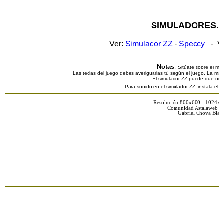
SIMULADORES.
Ver:
Simulador ZZ
-
Speccy
- V
Notas:
Sitúate sobre el 
Las teclas del juego debes averiguarlas tú según el juego. La ma
El simulador ZZ puede que n
Para sonido en el simulador ZZ, instala e
Resolución 800x600 - 1024
Comunidad Astalaweb 
Gabriel Chova Bla