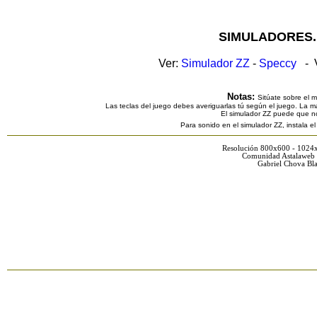
SIMULADORES.
Ver:
Simulador ZZ
-
Speccy
- V
Notas:
Sitúate sobre el 
Las teclas del juego debes averiguarlas tú según el juego. La ma
El simulador ZZ puede que n
Para sonido en el simulador ZZ, instala e
Resolución 800x600 - 1024
Comunidad Astalaweb 
Gabriel Chova Bla