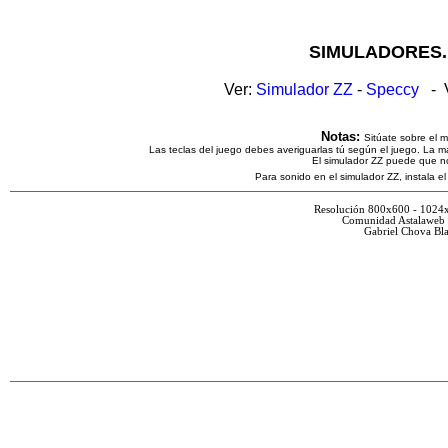
SIMULADORES.
Ver:
Simulador ZZ
-
Speccy
- V
Notas:
Sitúate sobre el 
Las teclas del juego debes averiguarlas tú según el juego. La ma
El simulador ZZ puede que n
Para sonido en el simulador ZZ, instala e
Resolución 800x600 - 1024
Comunidad Astalaweb 
Gabriel Chova Bla