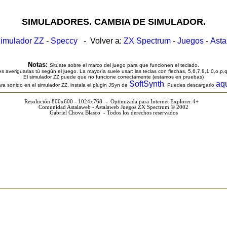
SIMULADORES. CAMBIA DE SIMULADOR.
imulador ZZ
-
Speccy
- Volver a:
ZX Spectrum
-
Juegos
-
Ast
Notas:
Sitúate sobre el marco del juego para que funcionen el teclado.
s averiguarlas tú según el juego. La mayoría suele usar: las teclas con flechas, 5,6,7,8,1,0,o,p,
El simulador ZZ puede que no funcione correctamente (estamos en pruebas)
SoftSynth
aq
ra sonido en el simulador ZZ, instala el plugin JSyn de
. Puedes descargarlo
Resolución 800x600 - 1024x768 - Optimizada para Internet Explorer 4+
Comunidad Astalaweb - Astalaweb Juegos ZX Spectrum © 2002
Gabriel Chova Blasco - Todos los derechos reservados