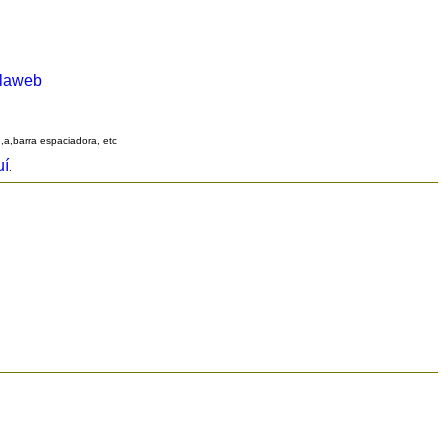
alaweb
q,a,barra espaciadora, etc
uí
.