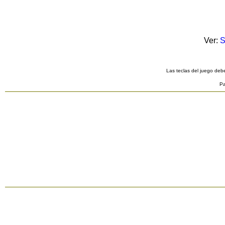
Ver:
S
Las teclas del juego debe
Pa