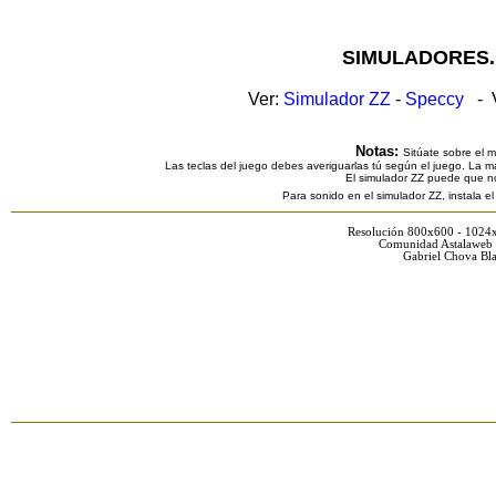
SIMULADORES.
Ver:
Simulador ZZ
-
Speccy
- V
Notas:
Sitúate sobre el 
Las teclas del juego debes averiguarlas tú según el juego. La ma
El simulador ZZ puede que n
Para sonido en el simulador ZZ, instala e
Resolución 800x600 - 1024
Comunidad Astalaweb 
Gabriel Chova Bla