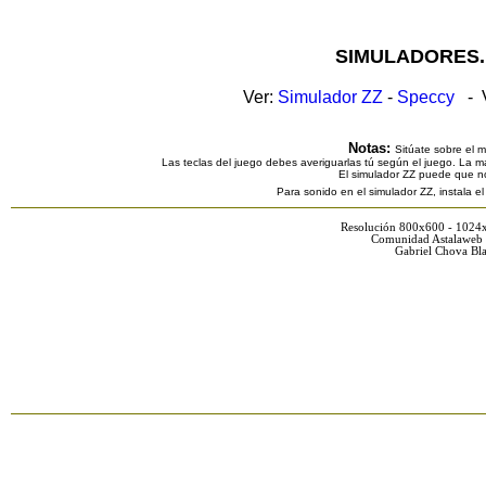
SIMULADORES.
Ver:
Simulador ZZ
-
Speccy
- V
Notas:
Sitúate sobre el 
Las teclas del juego debes averiguarlas tú según el juego. La ma
El simulador ZZ puede que n
Para sonido en el simulador ZZ, instala e
Resolución 800x600 - 1024
Comunidad Astalaweb 
Gabriel Chova Bla