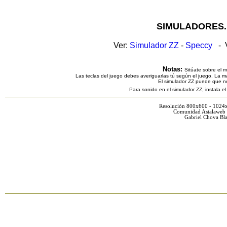
SIMULADORES.
Ver:
Simulador ZZ
-
Speccy
- V
Notas:
Sitúate sobre el 
Las teclas del juego debes averiguarlas tú según el juego. La ma
El simulador ZZ puede que n
Para sonido en el simulador ZZ, instala e
Resolución 800x600 - 1024
Comunidad Astalaweb 
Gabriel Chova Bla