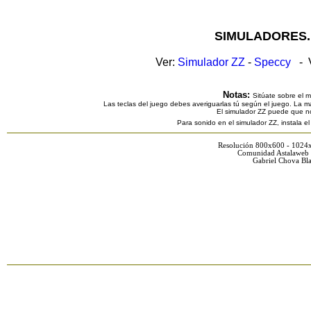
SIMULADORES.
Ver:
Simulador ZZ
-
Speccy
- V
Notas:
Sitúate sobre el 
Las teclas del juego debes averiguarlas tú según el juego. La ma
El simulador ZZ puede que n
Para sonido en el simulador ZZ, instala e
Resolución 800x600 - 1024
Comunidad Astalaweb 
Gabriel Chova Bla