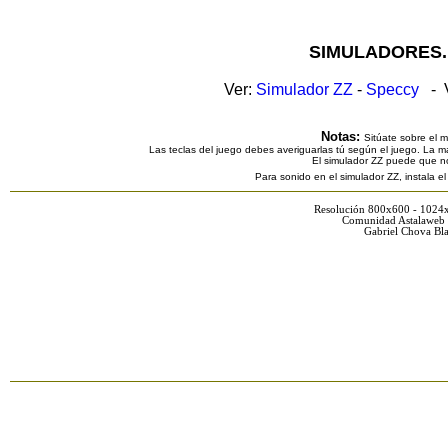
SIMULADORES.
Ver:
Simulador ZZ
-
Speccy
- V
Notas:
Sitúate sobre el 
Las teclas del juego debes averiguarlas tú según el juego. La ma
El simulador ZZ puede que n
Para sonido en el simulador ZZ, instala e
Resolución 800x600 - 1024
Comunidad Astalaweb 
Gabriel Chova Bla