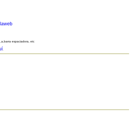
alaweb
q,a,barra espaciadora, etc
uí
.