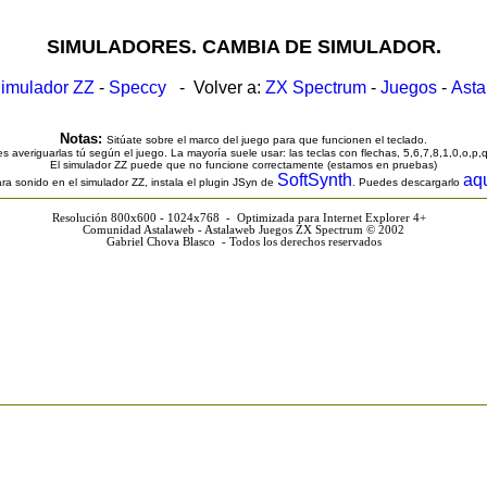
SIMULADORES. CAMBIA DE SIMULADOR.
imulador ZZ
-
Speccy
- Volver a:
ZX Spectrum
-
Juegos
-
Ast
Notas:
Sitúate sobre el marco del juego para que funcionen el teclado.
s averiguarlas tú según el juego. La mayoría suele usar: las teclas con flechas, 5,6,7,8,1,0,o,p,
El simulador ZZ puede que no funcione correctamente (estamos en pruebas)
SoftSynth
aq
ra sonido en el simulador ZZ, instala el plugin JSyn de
. Puedes descargarlo
Resolución 800x600 - 1024x768 - Optimizada para Internet Explorer 4+
Comunidad Astalaweb - Astalaweb Juegos ZX Spectrum © 2002
Gabriel Chova Blasco - Todos los derechos reservados