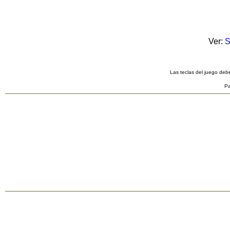
Ver:
S
Las teclas del juego debe
Pa