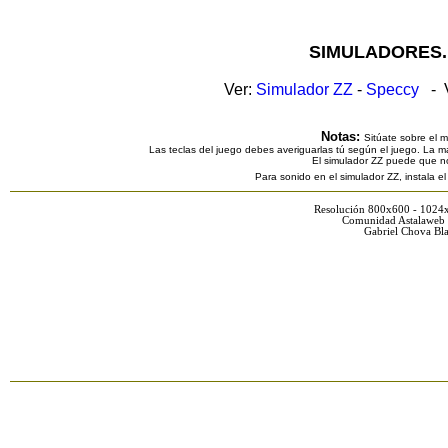
SIMULADORES.
Ver:
Simulador ZZ
-
Speccy
- V
Notas:
Sitúate sobre el 
Las teclas del juego debes averiguarlas tú según el juego. La ma
El simulador ZZ puede que n
Para sonido en el simulador ZZ, instala e
Resolución 800x600 - 1024
Comunidad Astalaweb 
Gabriel Chova Bla