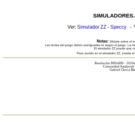
SIMULADORES.
Ver:
Simulador ZZ
-
Speccy
- V
Notas:
Sitúate sobre el 
Las teclas del juego debes averiguarlas tú según el juego. La ma
El simulador ZZ puede que n
Para sonido en el simulador ZZ, instala e
Resolución 800x600 - 1024
Comunidad Astalaweb 
Gabriel Chova Bla