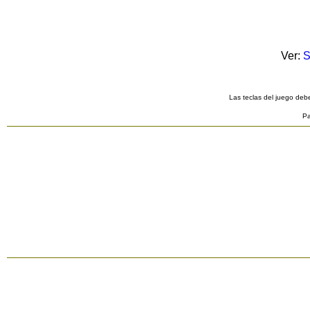
Ver:
S
Las teclas del juego debe
Pa