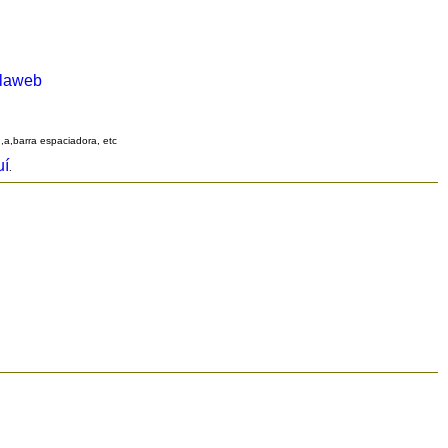
alaweb
q,a,barra espaciadora, etc
uí
.