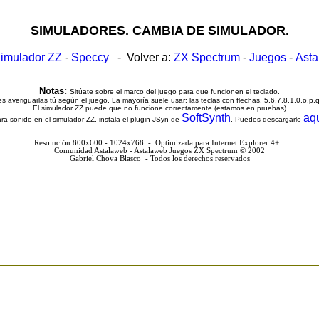
SIMULADORES. CAMBIA DE SIMULADOR.
imulador ZZ
-
Speccy
- Volver a:
ZX Spectrum
-
Juegos
-
Ast
Notas:
Sitúate sobre el marco del juego para que funcionen el teclado.
s averiguarlas tú según el juego. La mayoría suele usar: las teclas con flechas, 5,6,7,8,1,0,o,p,
El simulador ZZ puede que no funcione correctamente (estamos en pruebas)
SoftSynth
aq
ra sonido en el simulador ZZ, instala el plugin JSyn de
. Puedes descargarlo
Resolución 800x600 - 1024x768 - Optimizada para Internet Explorer 4+
Comunidad Astalaweb - Astalaweb Juegos ZX Spectrum © 2002
Gabriel Chova Blasco - Todos los derechos reservados