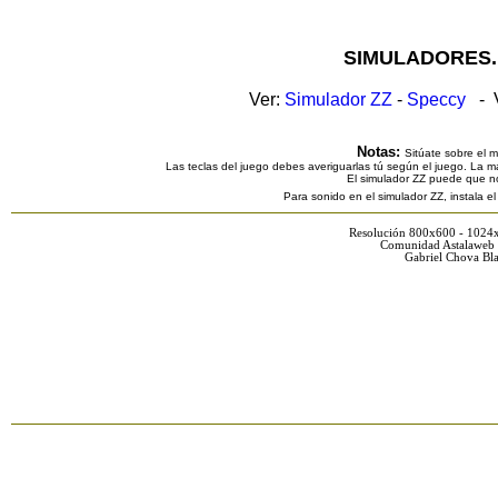
SIMULADORES.
Ver:
Simulador ZZ
-
Speccy
- V
Notas:
Sitúate sobre el 
Las teclas del juego debes averiguarlas tú según el juego. La ma
El simulador ZZ puede que n
Para sonido en el simulador ZZ, instala e
Resolución 800x600 - 1024
Comunidad Astalaweb 
Gabriel Chova Bla