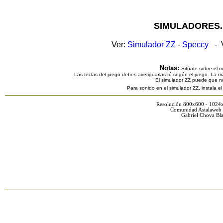
SIMULADORES.
Ver:
Simulador ZZ
-
Speccy
- V
Notas:
Sitúate sobre el 
Las teclas del juego debes averiguarlas tú según el juego. La ma
El simulador ZZ puede que n
Para sonido en el simulador ZZ, instala e
Resolución 800x600 - 1024
Comunidad Astalaweb 
Gabriel Chova Bla