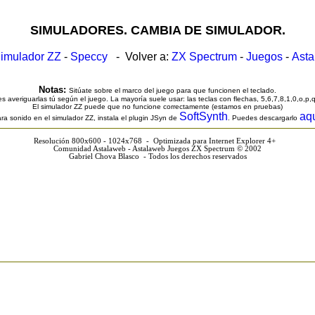
SIMULADORES. CAMBIA DE SIMULADOR.
imulador ZZ
-
Speccy
- Volver a:
ZX Spectrum
-
Juegos
-
Ast
Notas:
Sitúate sobre el marco del juego para que funcionen el teclado.
s averiguarlas tú según el juego. La mayoría suele usar: las teclas con flechas, 5,6,7,8,1,0,o,p,
El simulador ZZ puede que no funcione correctamente (estamos en pruebas)
SoftSynth
aq
ra sonido en el simulador ZZ, instala el plugin JSyn de
. Puedes descargarlo
Resolución 800x600 - 1024x768 - Optimizada para Internet Explorer 4+
Comunidad Astalaweb - Astalaweb Juegos ZX Spectrum © 2002
Gabriel Chova Blasco - Todos los derechos reservados