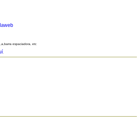
alaweb
q,a,barra espaciadora, etc
uí
.