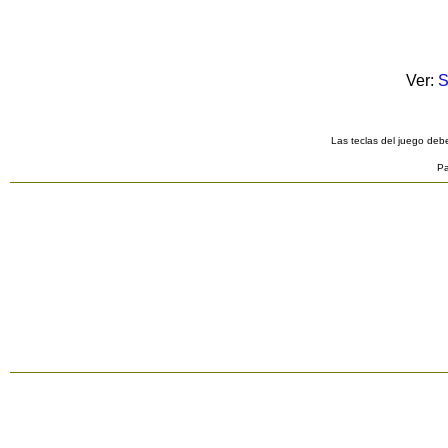
Ver:
S
Las teclas del juego debe
Pa