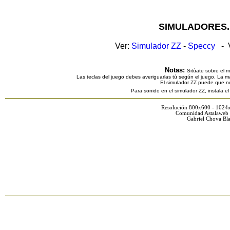
SIMULADORES.
Ver:
Simulador ZZ
-
Speccy
- V
Notas:
Sitúate sobre el 
Las teclas del juego debes averiguarlas tú según el juego. La ma
El simulador ZZ puede que n
Para sonido en el simulador ZZ, instala e
Resolución 800x600 - 1024
Comunidad Astalaweb 
Gabriel Chova Bla