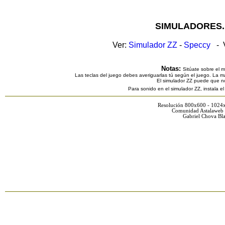
SIMULADORES.
Ver:
Simulador ZZ
-
Speccy
- V
Notas:
Sitúate sobre el 
Las teclas del juego debes averiguarlas tú según el juego. La ma
El simulador ZZ puede que n
Para sonido en el simulador ZZ, instala e
Resolución 800x600 - 1024
Comunidad Astalaweb 
Gabriel Chova Bla