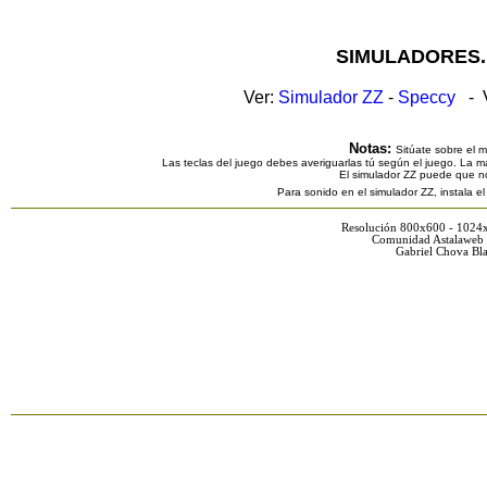
SIMULADORES.
Ver:
Simulador ZZ
-
Speccy
- V
Notas:
Sitúate sobre el 
Las teclas del juego debes averiguarlas tú según el juego. La ma
El simulador ZZ puede que n
Para sonido en el simulador ZZ, instala e
Resolución 800x600 - 1024
Comunidad Astalaweb 
Gabriel Chova Bla