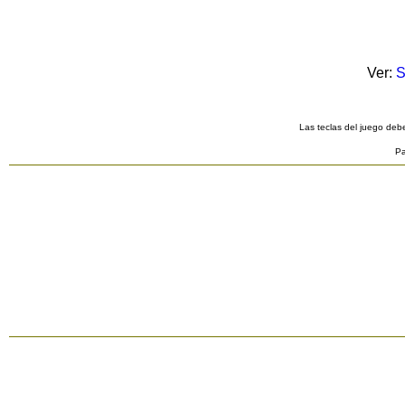
Ver:
S
Las teclas del juego debe
Pa