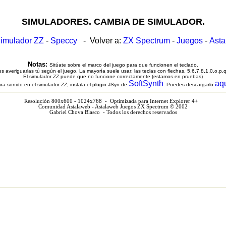
SIMULADORES. CAMBIA DE SIMULADOR.
imulador ZZ
-
Speccy
- Volver a:
ZX Spectrum
-
Juegos
-
Ast
Notas:
Sitúate sobre el marco del juego para que funcionen el teclado.
s averiguarlas tú según el juego. La mayoría suele usar: las teclas con flechas, 5,6,7,8,1,0,o,p,
El simulador ZZ puede que no funcione correctamente (estamos en pruebas)
SoftSynth
aq
ra sonido en el simulador ZZ, instala el plugin JSyn de
. Puedes descargarlo
Resolución 800x600 - 1024x768 - Optimizada para Internet Explorer 4+
Comunidad Astalaweb - Astalaweb Juegos ZX Spectrum © 2002
Gabriel Chova Blasco - Todos los derechos reservados