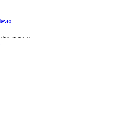
alaweb
q,a,barra espaciadora, etc
uí
.