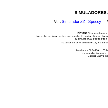
SIMULADORES.
Ver:
Simulador ZZ
-
Speccy
- V
Notas:
Sitúate sobre el 
Las teclas del juego debes averiguarlas tú según el juego. La ma
El simulador ZZ puede que n
Para sonido en el simulador ZZ, instala e
Resolución 800x600 - 1024
Comunidad Astalaweb 
Gabriel Chova Bla