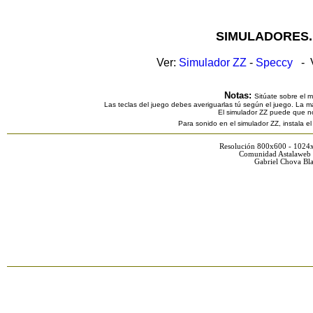
SIMULADORES.
Ver:
Simulador ZZ
-
Speccy
- V
Notas:
Sitúate sobre el 
Las teclas del juego debes averiguarlas tú según el juego. La ma
El simulador ZZ puede que n
Para sonido en el simulador ZZ, instala e
Resolución 800x600 - 1024
Comunidad Astalaweb 
Gabriel Chova Bla