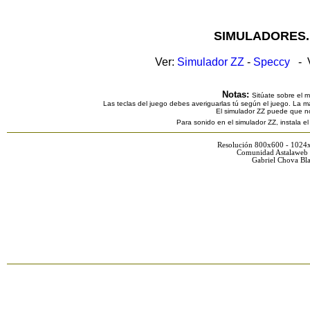
SIMULADORES.
Ver:
Simulador ZZ
-
Speccy
- V
Notas:
Sitúate sobre el 
Las teclas del juego debes averiguarlas tú según el juego. La ma
El simulador ZZ puede que n
Para sonido en el simulador ZZ, instala e
Resolución 800x600 - 1024
Comunidad Astalaweb 
Gabriel Chova Bla