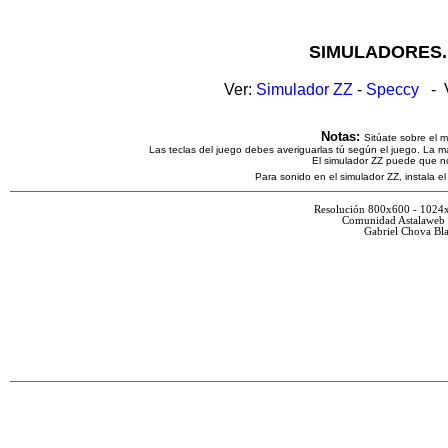
SIMULADORES.
Ver:
Simulador ZZ
-
Speccy
- V
Notas:
Sitúate sobre el 
Las teclas del juego debes averiguarlas tú según el juego. La ma
El simulador ZZ puede que n
Para sonido en el simulador ZZ, instala e
Resolución 800x600 - 1024
Comunidad Astalaweb 
Gabriel Chova Bla