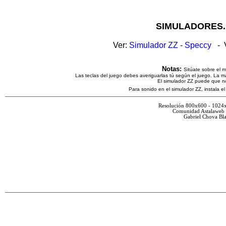
SIMULADORES.
Ver:
Simulador ZZ
-
Speccy
- V
Notas:
Sitúate sobre el 
Las teclas del juego debes averiguarlas tú según el juego. La ma
El simulador ZZ puede que n
Para sonido en el simulador ZZ, instala e
Resolución 800x600 - 1024
Comunidad Astalaweb 
Gabriel Chova Bla