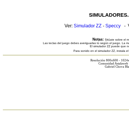
SIMULADORES.
Ver:
Simulador ZZ
-
Speccy
- V
Notas:
Sitúate sobre el 
Las teclas del juego debes averiguarlas tú según el juego. La ma
El simulador ZZ puede que n
Para sonido en el simulador ZZ, instala e
Resolución 800x600 - 1024
Comunidad Astalaweb 
Gabriel Chova Bla