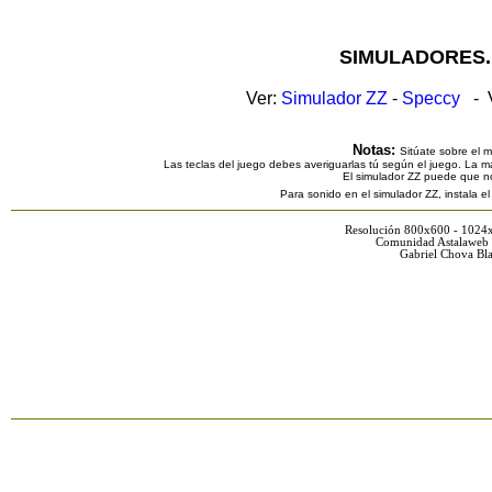
SIMULADORES.
Ver:
Simulador ZZ
-
Speccy
- V
Notas:
Sitúate sobre el 
Las teclas del juego debes averiguarlas tú según el juego. La ma
El simulador ZZ puede que n
Para sonido en el simulador ZZ, instala e
Resolución 800x600 - 1024
Comunidad Astalaweb 
Gabriel Chova Bla